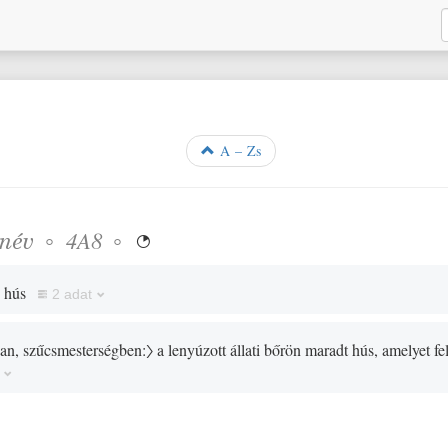
A – Zs
őnév
◦
◦
4A8

n hús
2 adat
ban, szűcsmesterségben:〉
a lenyúzott állati bőrön maradt hús, amelyet fel