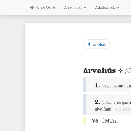
❖ NsztWeb
A szótárról
Adatbázisok
árvaház
árvahús
❖
f
1.
(
rég
)
csonttala
2.
(
ritk
)
〈bőripar
távolítani
1 adat
Vö.
ÚMTsz.