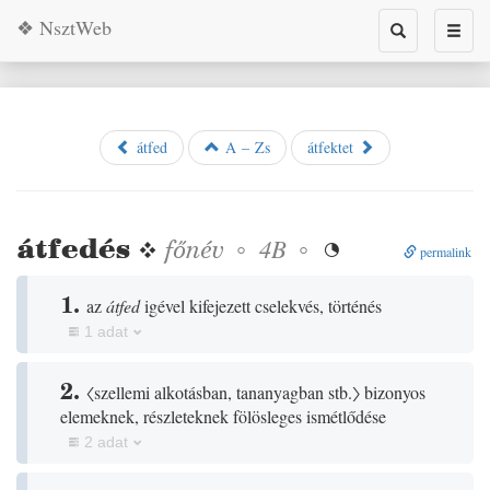
❖ NsztWeb
Toggle
Toggl
search
naviga
átfed
A – Zs
átfektet
átfedés
❖
főnév
◦
◦
4B

permalink
1.
az
átfed
igével kifejezett cselekvés, történés
1 adat
2.
〈szellemi alkotásban, tananyagban stb.〉
bizonyos
elemeknek, részleteknek fölösleges ismétlődése
2 adat