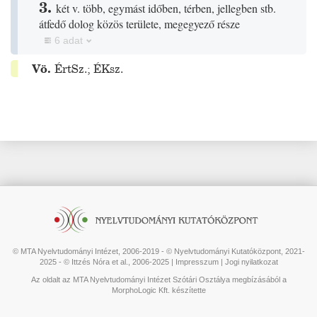
3.
két v. több, egymást időben, térben, jellegben stb.
átfedő dolog közös területe, megegyező része
6 adat
Vö.
ÉrtSz.
;
ÉKsz.
© MTA Nyelvtudományi Intézet, 2006-2019 - © Nyelvtudományi Kutatóközpont, 2021-
2025 - © Ittzés Nóra et al., 2006-2025 |
Impresszum
|
Jogi nyilatkozat
Az oldalt az MTA Nyelvtudományi Intézet Szótári Osztálya megbízásából a
MorphoLogic Kft. készítette