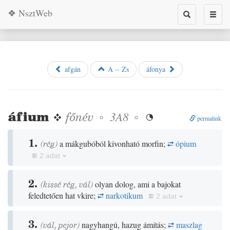
❖ NsztWeb
Toggle
Toggl
search
naviga
afgán
A – Zs
áfonya
áfium
❖
főnév
◦
◦
3A8

permalink
1.
(
rég
)
a mákgubóból kivonható morfin;
ópium
2 adat
2.
(
kissé
rég
,
vál
)
olyan dolog, ami a bajokat
feledtetően hat vkire;
narkotikum
2 adat
3.
(
vál
,
pejor
)
nagyhangú, hazug ámítás;
maszlag