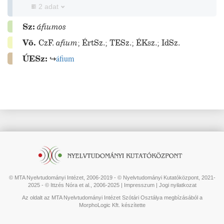
2 adat
Sz:
áfiumos
Vö.
CzF.
afium
;
ÉrtSz.
;
TESz.
;
ÉKsz.
;
IdSz.
ÚESz:
↪
áfium
© MTA Nyelvtudományi Intézet, 2006-2019 - © Nyelvtudományi Kutatóközpont, 2021-
2025 - © Ittzés Nóra et al., 2006-2025 |
Impresszum
|
Jogi nyilatkozat
Az oldalt az MTA Nyelvtudományi Intézet Szótári Osztálya megbízásából a
MorphoLogic Kft. készítette