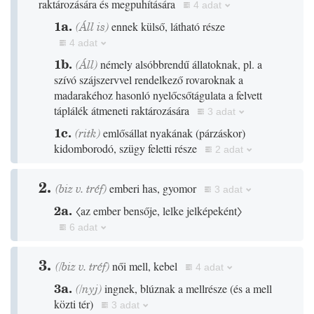
raktározására és megpuhítására
4 adat
1a.
(
Áll
is)
ennek külső, látható része
4 adat
1b.
(
Áll
)
némely alsóbbrendű állatoknak, pl. a
szívó szájszervvel rendelkező rovaroknak a
madarakéhoz hasonló nyelőcsőtágulata a felvett
táplálék átmeneti raktározására
3 adat
1c.
(
ritk
)
emlősállat nyakának
(
párzáskor
)
kidomborodó, szügy feletti része
2 adat
2.
(
biz
v.
tréf
)
emberi has, gyomor
3 adat
2a.
〈az ember bensője, lelke jelképeként〉
6 adat
3.
(
/
biz
v.
tréf
)
női mell, kebel
4 adat
3a.
(
/
nyj
)
ingnek, blúznak a mellrésze
(
és a mell
közti tér
)
3 adat