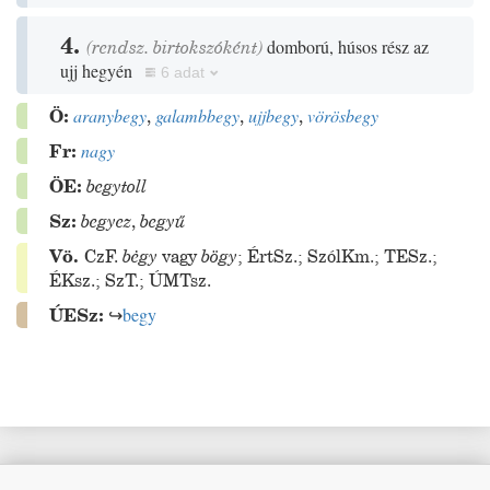
4.
(rendsz. birtokszóként)
domború, húsos rész az
ujj hegyén
6 adat
Ö:
aranybegy
,
galambbegy
,
ujjbegy
,
vörösbegy
Fr:
nagy
ÖE:
begytoll
Sz:
begyez
,
begyű
Vö.
CzF.
bėgy
vagy
bögy
;
ÉrtSz.
;
SzólKm.
;
TESz.
;
ÉKsz.
;
SzT.
;
ÚMTsz.
ÚESz:
↪
begy