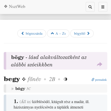
❖ NsztWeb
Toggle
Toggl
search
naviga
bögrecsárda
A – Zs
bögyölő
bögy
-
lásd alakváltozatként az
alábbi szócikkben
begy
❖
főnév
◦
◦
2B

permalink
bögy
3C
1.
(
Áll
is)
kiöblösödő, kitágult rész a madár, ill.
háziszárnyas nyelőcsövén a táplálék átmeneti