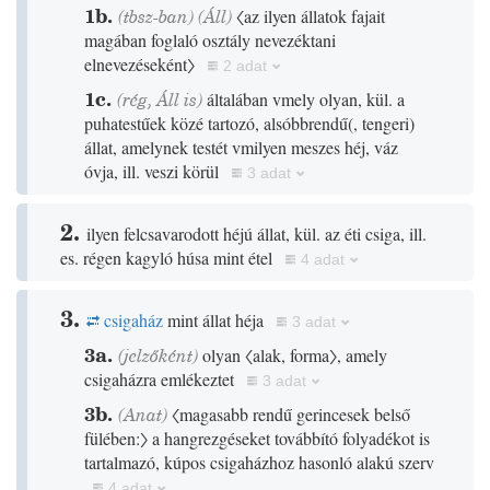
1b.
(tbsz-ban)
(
Áll
)
〈az ilyen állatok fajait
magában foglaló osztály nevezéktani
elnevezéseként〉
2 adat
1c.
(
rég
,
Áll
is)
általában vmely olyan, kül. a
puhatestűek közé tartozó, alsóbbrendű
(
, tengeri
)
állat, amelynek testét vmilyen meszes héj, váz
óvja, ill. veszi körül
3 adat
2.
ilyen felcsavarodott héjú állat, kül. az éti csiga, ill.
es. régen kagyló húsa mint étel
4 adat
3.
csigaház
mint állat héja
3 adat
3a.
(jelzőként)
olyan
〈alak, forma〉
, amely
csigaházra emlékeztet
3 adat
3b.
(
Anat
)
〈magasabb rendű gerincesek belső
fülében:〉
a hangrezgéseket továbbító folyadékot is
tartalmazó, kúpos csigaházhoz hasonló alakú szerv
4 adat