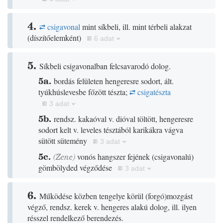
4.
csigavonal
mint síkbeli, ill. mint térbeli alakzat
(
díszítőelemként
)
6 adat
5.
Síkbeli csigavonalban felcsavarodó dolog.
5a.
bordás felületen hengeresre sodort, ált.
tyúkhúslevesbe főzött tészta;
csigatészta
3 adat
5b.
rendsz. kakaóval v. dióval töltött, hengeresre
sodort kelt v. leveles tésztából karikákra vágva
sütött sütemény
3 adat
5c.
(
Zene
)
vonós hangszer fejének
(
csigavonalú
)
gömbölyded végződése
3 adat
6.
Működése közben tengelye körül
(
forgó
)
mozgást
végző, rendsz. kerek v. hengeres alakú dolog, ill. ilyen
résszel rendelkező berendezés.