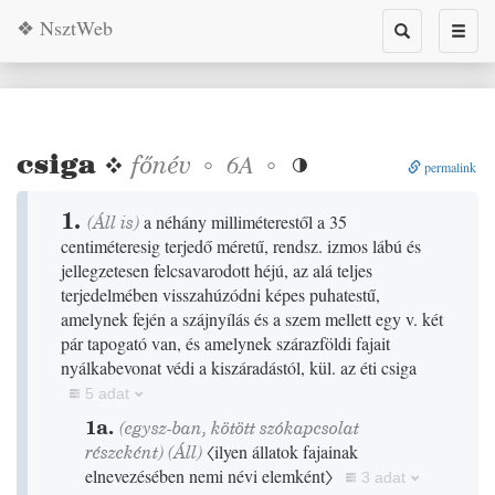
❖ NsztWeb
Toggle
Toggl
search
naviga
csiga
❖
főnév
◦
◦
6A

permalink
1.
(
Áll
is)
a néhány milliméterestől a 35
centiméteresig terjedő méretű, rendsz. izmos lábú és
jellegzetesen felcsavarodott héjú, az alá teljes
terjedelmében visszahúzódni képes puhatestű,
amelynek fején a szájnyílás és a szem mellett egy v. két
pár tapogató van, és amelynek szárazföldi fajait
nyálkabevonat védi a kiszáradástól, kül. az éti csiga
5 adat
1a.
(egysz-ban, kötött szókapcsolat
részeként)
(
Áll
)
〈ilyen állatok fajainak
elnevezésében nemi névi elemként〉
3 adat