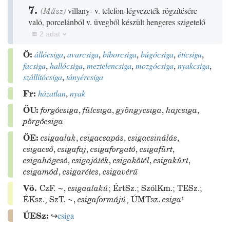
7.
(
Műsz
)
villany- v. telefon-légvezeték rögzítésére
való, porcelánból v. üvegből készült hengeres szigetelő
2 adat
Ö:
állócsiga
,
avarcsiga
,
bíborcsiga
,
búgócsiga
,
éticsiga
,
facsiga
,
hallócsiga
,
meztelencsiga
,
mozgócsiga
,
nyakcsiga
,
szállítócsiga
,
tányércsiga
Fr:
házatlan
,
nyak
ÖU:
forgócsiga
,
fülcsiga
,
gyöngycsiga
,
hajcsiga
,
pörgőcsiga
ÖE:
csigaalak
,
csigacsapás
,
csigacsinálás
,
csigacső
,
csigafaj
,
csigaforgató
,
csigafürt
,
csigahágcsó
,
csigajáték
,
csigakötél
,
csigakürt
,
csigamód
,
csigarétes
,
csigavérű
Vö.
CzF.
~
,
csigaalakú
;
ÉrtSz.
;
SzólKm.
;
TESz.
;
ÉKsz.
;
SzT.
~
,
csigaformájú
;
ÚMTsz.
csiga
¹
ÚESz:
↪
csiga