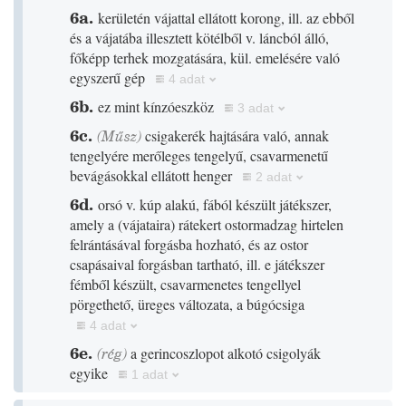
6a.
kerületén vájattal ellátott korong, ill. az ebből
és a vájatába illesztett kötélből v. láncból álló,
főképp terhek mozgatására, kül. emelésére való
egyszerű gép
4 adat
6b.
ez mint kínzóeszköz
3 adat
6c.
(
Műsz
)
csigakerék hajtására való, annak
tengelyére merőleges tengelyű, csavarmenetű
bevágásokkal ellátott henger
2 adat
6d.
orsó v. kúp alakú, fából készült játékszer,
amely a
(
vájataira
)
rátekert ostormadzag hirtelen
felrántásával forgásba hozható, és az ostor
csapásaival forgásban tartható, ill. e játékszer
fémből készült, csavarmenetes tengellyel
pörgethető, üreges változata, a búgócsiga
4 adat
6e.
(
rég
)
a gerincoszlopot alkotó csigolyák
egyike
1 adat