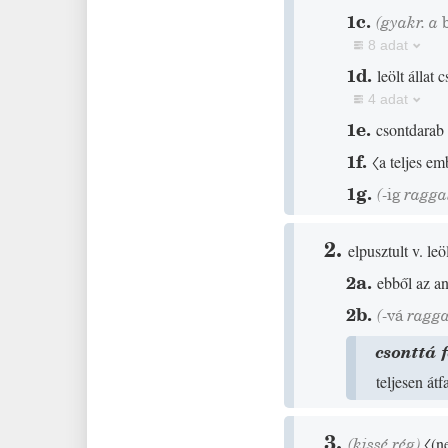
1c.
(gyakr. a
8 adat
1d.
leölt állat
4 adat
1e.
csontdarab
1f.
〈a teljes em
1g.
(
-ig
raggal
2.
elpusztult v. le
2a.
ebből az a
2b.
(
-vá
raggal
csonttá 
teljesen át
3.
(
kissé
rég
)
〈
(
n