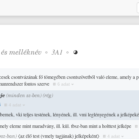
és
melléknév
◦
◦
3A1

cesek csontvázának fő tömegében csontszövetből való eleme, amely a p
munrendszer fontos szerve
6 adat
eje
(minden sz-ben)
(
rég
)
ő
4 adat
mbernek, vki teljes testének, lényének, ill. vmi leglényegének a jelképek
ely eleme mint maradvány, ill. kül. tbsz-ban mint a holttest jelképe
bsz-ban)
〈az élő test
(
vmely tagjának
)
jelképeként〉
4 adat