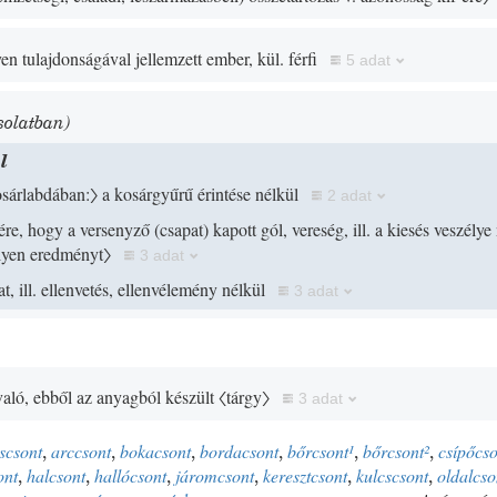
en tulajdonságával jellemzett ember, kül. férfi
5 adat
solatban)
l
sárlabdában:〉
a kosárgyűrű érintése nélkül
2 adat
-ére, hogy a versenyző
(
csapat
)
kapott gól, vereség, ill. a kiesés veszélye 
ilyen eredményt〉
3 adat
t, ill. ellenvetés, ellenvélemény nélkül
3 adat
való, ebből az anyagból készült
〈tárgy〉
3 adat
scsont
,
arccsont
,
bokacsont
,
bordacsont
,
bőrcsont
¹
,
bőrcsont
²
,
csípőcs
ont
,
halcsont
,
hallócsont
,
járomcsont
,
keresztcsont
,
kulcscsont
,
oldalcso