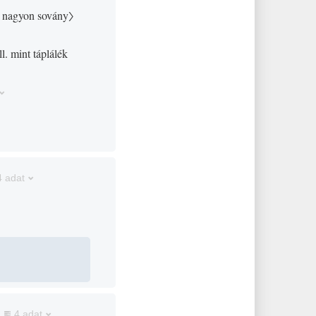
nagyon sovány〉
l. mint táplálék
4 adat
4 adat