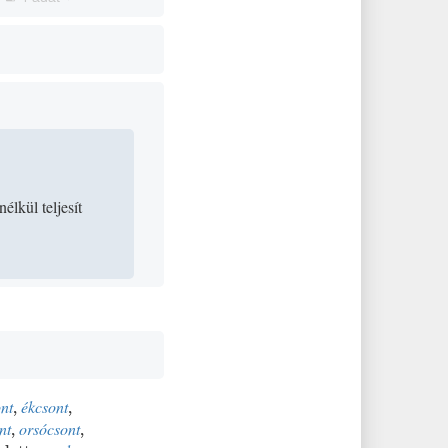
nélkül teljesít
ont
,
ékcsont
,
nt
,
orsócsont
,