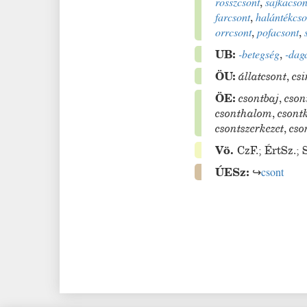
rosszcsont
,
sajkacson
farcsont
,
halántékcso
orrcsont
,
pofacsont
,
UB:
-betegség
,
-dag
ÖU:
állatcsont
,
csi
ÖE:
csontbaj
,
cson
csonthalom
,
csont
csontszerkezet
,
cso
Vö.
CzF.
;
ÉrtSz.
;
ÚESz:
↪
csont