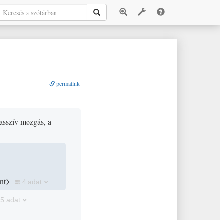
permalink
asszív mozgás, a
ént〉
4 adat
5 adat