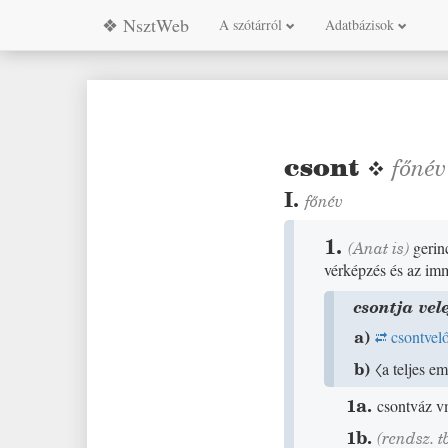
❖ NsztWeb
A szótárról
Adatbázisok
csont
❖
főnév
I.
főnév
1.
(
Anat
is)
gerin
vérképzés és az im
csontja vel
a)
csontvel
b)
〈a teljes e
1a.
csontváz vm
1b.
(rendsz. t