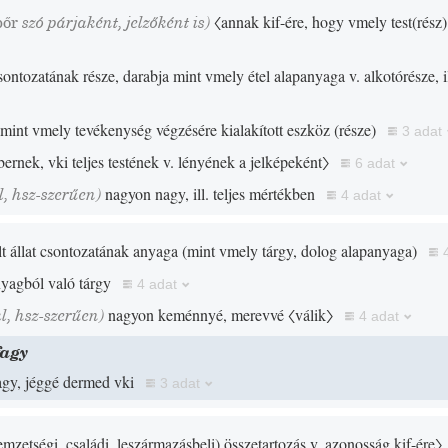
bőr
szó párjaként, jelzőként is)
〈annak kif-ére, hogy vmely test
(
rész
)
 csontozatának része, darabja mint vmely étel alapanyaga v. alkotórésze, il
 mint vmely tevékenység végzésére kialakított eszköz
(
része
)
3 adat
bernek, vki teljes testének v. lényének a jelképeként〉
6 adat
, hsz-szerűen)
nagyon nagy, ill. teljes mértékben
4 adat
ölt állat csontozatának anyaga
(
mint vmely tárgy, dolog alapanyaga
)
nyagból való tárgy
4 adat
, hsz-szerűen)
nagyon keménnyé, merevvé
〈válik〉
4 adat
fagy
fagy, jéggé dermed vki
3 adat
emzetségi, családi, leszármazásbeli
)
összetartozás v. azonosság kif-ére〉