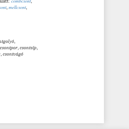
alatt:
combcsont
,
ont
,
mellcsont
,
ntgolyó
,
,
csontpor
,
csontsíp
,
g
,
csontvágó