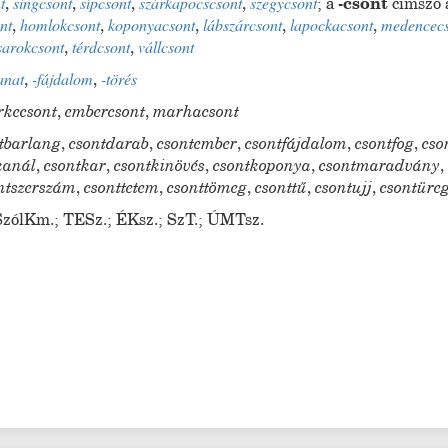
t
,
singcsont
,
sípcsont
,
szárkapocscsont
,
szegycsont
;
a
-csont
címszó 
nt
,
homlokcsont
,
koponyacsont
,
lábszárcsont
,
lapockacsont
,
medencecs
sarokcsont
,
térdcsont
,
vállcsont
anat
,
-fájdalom
,
-törés
rkecsont
,
embercsont
,
marhacsont
tbarlang
,
csontdarab
,
csontember
,
csontfájdalom
,
csontfog
,
cso
kanál
,
csontkar
,
csontkinövés
,
csontkoponya
,
csontmaradvány
ntszerszám
,
csonttetem
,
csonttömeg
,
csonttű
,
csontujj
,
csontüre
SzólKm.
;
TESz.
;
ÉKsz.
;
SzT.
;
ÚMTsz.