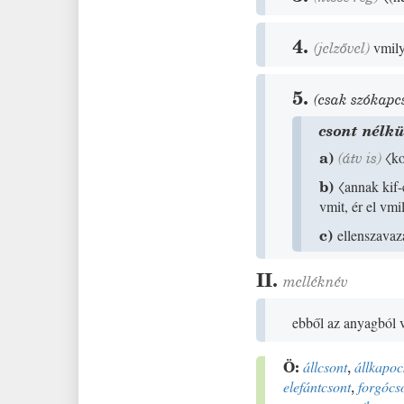
4.
(jelzővel)
vmily
5.
(csak szókapc
csont nélkü
a)
(
átv is
)
〈ko
b)
〈annak kif
vmit, ér el vm
c)
ellenszavaza
II.
melléknév
ebből az anyagból 
Ö:
állcsont
,
állkapoc
elefántcsont
,
forgócs