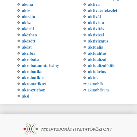
akona
aktíva
❖
❖
akós
aktívaértekezlet
❖
❖
ákovita
aktivál
❖
❖
akóz
aktivista
❖
❖
akörül
aktivitás
❖
❖
aközben
aktivizál
❖
❖
aközött
aktivizmus
❖
❖
aközt
aktuális
❖
❖
akríbia
aktualitás
❖
❖
akrobata
aktualizál
❖
❖
akrobatamutatvány
aktualizálódik
❖
❖
akrobatika
aktuárius
❖
❖
akrobatikus
aktus
❖
❖
akromatikus
❖
ákumbák
akrosztichon
❖
ákumbákum
aksi
❖