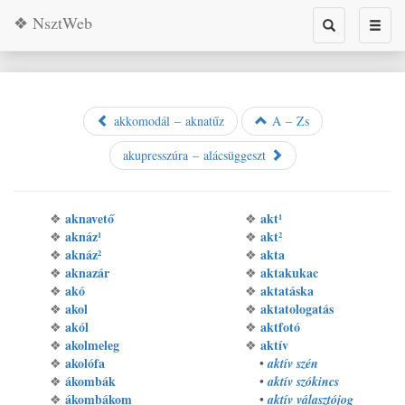
❖ NsztWeb
Toggle
Toggl
search
naviga
akkomodál – aknatűz
A – Zs
akupresszúra – alácsüggeszt
aknavető
akt¹
❖
❖
aknáz¹
akt²
❖
❖
aknáz²
akta
❖
❖
aknazár
aktakukac
❖
❖
akó
aktatáska
❖
❖
akol
aktatologatás
❖
❖
akól
aktfotó
❖
❖
akolmeleg
aktív
❖
❖
akolófa
❖
•
aktív szén
ákombák
❖
•
aktív szókincs
ákombákom
❖
•
aktív választójog