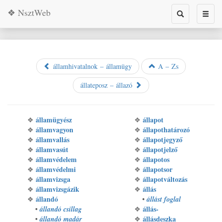
❖ NsztWeb
Toggle
Toggl
search
naviga
államhivatalnok – államügy
A – Zs
állateposz – állazó
államügyész
állapot
❖
❖
államvagyon
állapothatározó
❖
❖
államvallás
állapotjegyző
❖
❖
államvasút
állapotjelző
❖
❖
államvédelem
állapotos
❖
❖
államvédelmi
állapotsor
❖
❖
államvizsga
állapotváltozás
❖
❖
államvizsgázik
állás
❖
❖
állandó
❖
•
állást foglal
állás-
•
állandó csillag
❖
állásdeszka
•
állandó madár
❖