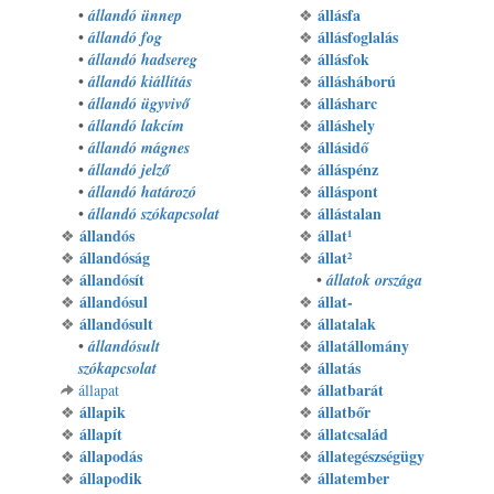
állásfa
•
állandó ünnep
❖
állásfoglalás
•
állandó fog
❖
állásfok
•
állandó hadsereg
❖
állásháború
•
állandó kiállítás
❖
állásharc
•
állandó ügyvivő
❖
álláshely
•
állandó lakcím
❖
állásidő
•
állandó mágnes
❖
álláspénz
•
állandó jelző
❖
álláspont
•
állandó határozó
❖
állástalan
•
állandó szókapcsolat
❖
állandós
állat¹
❖
❖
állandóság
állat²
❖
❖
állandósít
❖
•
állatok országa
állandósul
állat-
❖
❖
állandósult
állatalak
❖
❖
állatállomány
•
állandósult
❖
állatás
szókapcsolat
❖
állatbarát
állapat
❖
állapik
állatbőr
❖
❖
állapít
állatcsalád
❖
❖
állapodás
állategészségügy
❖
❖
állapodik
állatember
❖
❖