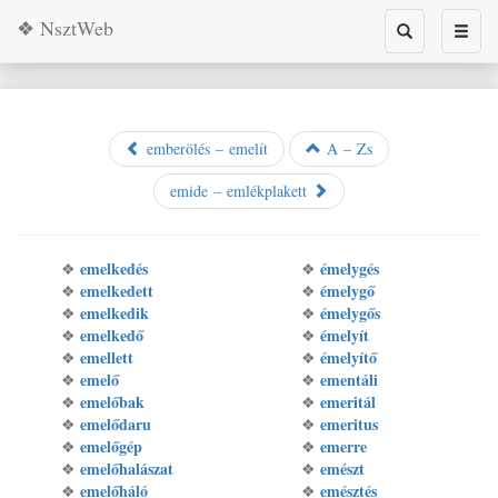
❖ NsztWeb
Toggle
Toggl
search
naviga
emberölés – emelít
A – Zs
emide – emlékplakett
emelkedés
émelygés
❖
❖
emelkedett
émelygő
❖
❖
emelkedik
émelygős
❖
❖
emelkedő
émelyít
❖
❖
emellett
émelyítő
❖
❖
emelő
ementáli
❖
❖
emelőbak
emeritál
❖
❖
emelődaru
emeritus
❖
❖
emelőgép
emerre
❖
❖
emelőhalászat
emészt
❖
❖
emelőháló
emésztés
❖
❖