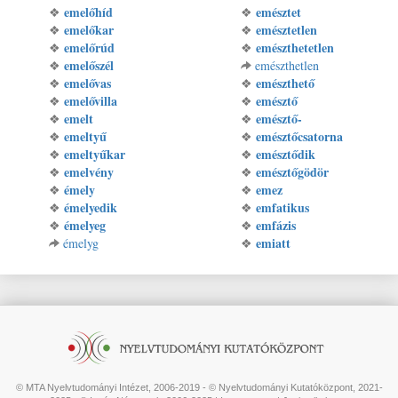
emelőhíd
emésztet
❖
❖
emelőkar
emésztetlen
❖
❖
emelőrúd
emészthetetlen
❖
❖
emelőszél
❖
emészthetlen
emelővas
emészthető
❖
❖
emelővilla
emésztő
❖
❖
emelt
emésztő-
❖
❖
emeltyű
emésztőcsatorna
❖
❖
emeltyűkar
emésztődik
❖
❖
emelvény
emésztőgödör
❖
❖
émely
emez
❖
❖
émelyedik
emfatikus
❖
❖
émelyeg
emfázis
❖
❖
emiatt
émelyg
❖
© MTA Nyelvtudományi Intézet, 2006-2019 - © Nyelvtudományi Kutatóközpont, 2021-