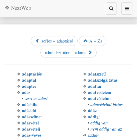
❖ NsztWeb
Toggle
Toggl
search
naviga
acélos – adaptáció
A – Zs
adminisztrátor – adoma
adaptációs
adatszerű
❖
❖
adaptál
adatszolgáltatás
❖
❖
adapter
adattár
❖
❖
adás
adatvédelem
❖
❖
adatvédelmi
•
veszi az adást
❖
adáshiba
❖
•
adatvédelmi biztos
adásidő
ádáz
❖
❖
adásszünet
addig¹
❖
❖
adásvétel
❖
•
addig van
adásvételi
❖
•
nem addig van az
adás-vevés
❖
addig²