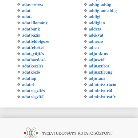
adás-vevési
addig-addig
❖
❖
adat
addig-ameddig
❖
❖
adat-
addigi
❖
❖
adatállomány
addiglan
❖
❖
adatbank
addsza
❖
❖
adatbázis
adekvát
❖
❖
adatfeldolgozó
adhézió
❖
❖
adatfelvétel
adieu
❖
❖
adatgyűjtés
adjunktus
❖
❖
adathordozó
adjusztál
❖
❖
adatkezelés
adjusztíroz
❖
❖
adatközlő
adjusztírung
❖
❖
adatlap
adjutáns
❖
❖
adatol
adminisztráció
❖
❖
adatrögzítés
adminisztrál
❖
❖
adatrögzítő
adminisztratív
❖
❖