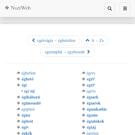
❖ NsztWeb
Toggle
Toggl
search
naviga
egérrágta – éghetetlen
A – Zs
egzemplár – egybeszab
éghetlen
égres
éghető
egri¹
❖
❖
égi
egri²
❖
❖
•
égi táj
egrös
égiháború
égsark
❖
❖
égimeszelő
égsarok
❖
❖
égszakadás
egiptusi
❖
égisz
égszín
❖
❖
égitest
égszínkék
❖
❖
égív
égtáj
❖
❖
égkék
❖
égtelen