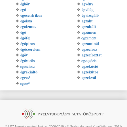
égkör
égvény
❖
❖
egó
égvilág
❖
❖
egocentrikus
égvizsgáló
❖
❖
egoista
egzakt
❖
❖
egoizmus
egzaltált
❖
❖
égő
egzámen
❖
❖
égőfej
❖
egzáment
égőpiros
egzaminál
❖
❖
égőszerelem
egzecíroz
❖
❖
égöv
egzecíroztat
❖
❖
égővörös
❖
egzegézis
egzekúció
egrecíroz
❖
égrekiáltó
egzekútor
❖
❖
egres¹
egzekvál
❖
❖
egres²
© MTA Nyelvtudományi Intézet, 2006-2019 - © Nyelvtudományi Kutatóközpont, 2021-